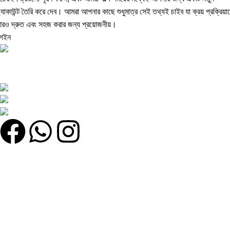
্যাকাউন্ট তৈরি করে দেব। আমরা আপনার কাছে শুধুমাত্র সেই তথ্যই চাইব যা ক্রয় প্রক্রিয়া
রও দ্রুত এবং সহজ করার জন্য প্রয়োজনীয়।
গইন
সেরা অনলাইন শপ খুঁজছেন? সেরা মানের পণ্য, দারুণ অফার এবং দ্রুত ডেলিভারি সবকিছু
এক জায়গায় খুঁজে নিন!
কুতুবখালী বড় মাদ্রাসা সংলগ্ন, যাত্রাবাড়ী, ঢাকা
Phone: +8801608743290
Email : olmworldofficial@gmail.com
Quick Link
My account
Home
Categories