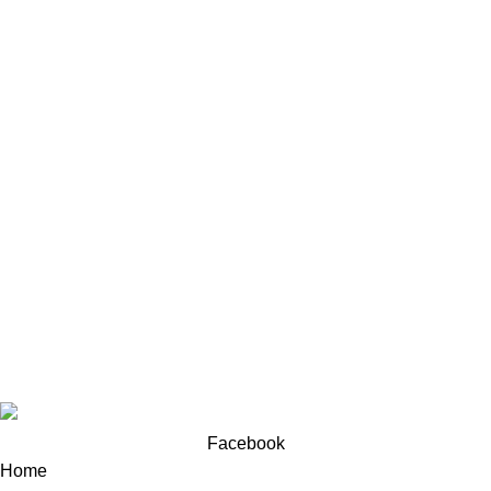
Shop
উইশলিস্ট
Our Policy
About us
Privacy Policy
Returns Policy
Terms And Conditions
Support
Contact us
Help Center
Company © 2025. Developed by
OML World
.
Facebook
Home