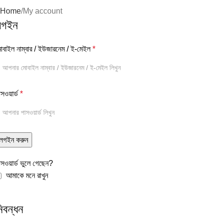
Home
My account
লগইন
োবাইল নাম্বার / ইউজারনেম / ই-মেইল
*
াসওয়ার্ড
*
লগইন করুন
াসওয়ার্ড ভুলে গেছেন?
আমাকে মনে রাখুন
িবন্ধন