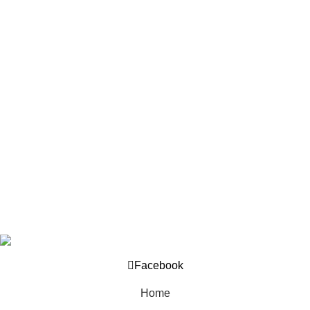
উইশলিস্ট
Our Policy
About us
Privacy Policy
Returns Policy
Terms And Conditions
Support
Contact us
Help Center
Company © 2025. Developed by
OML World
.
Facebook
Home