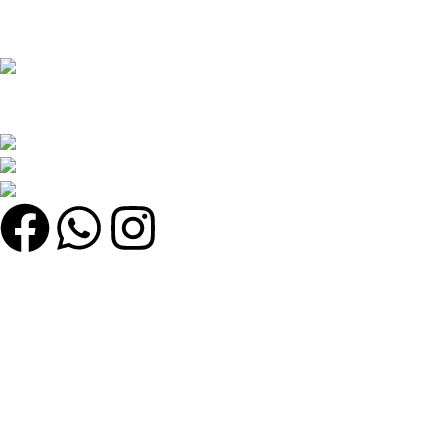
Potenti parturient parturie
সেরা অনলাইন শপ খুঁজছেন? সেরা মানের পণ্য, দারুণ অফার এবং দ্রুত ডেলিভারি সবকিছু
এক জায়গায় খুঁজে নিন!
কুতুবখালী বড় মাদ্রাসা সংলগ্ন, যাত্রাবাড়ী, ঢাকা
Phone: +8801608743290
Email : olmworldofficial@gmail.com
Quick Link
My account
Home
Categories
Shop