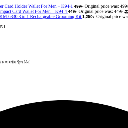
er Card Holder Wallet For Men – K94-1
Original price was: 499৳
499
৳
mpact Card Wallet For Men – K94-4
Original price was: 449৳ .
449
৳
2
KM-6330 3 in 1 Rechargeable Grooming Kit
Original price wa
1,250
৳
্রহ।
 জায়গায় খুঁজে নিন!