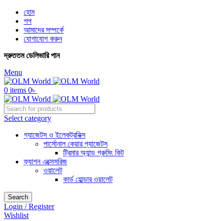
হোম
শপ
আমাদের সম্পর্কে
যোগাযোগ করুন
দ্রুততম ডেলিভারি পান
Menu
0
items
0
৳
Select category
গ্যাজেটস ও ইলেকট্রনিক্স
পার্সোনাল কেয়ার গ্যাজেটস
ট্রিমার অ্যান্ড গ্রুমিং কিট
ফ্যাশন এক্সেসরিজ
ওয়ালেট
কার্ড হোল্ডার ওয়ালেট
Search
Login / Register
Wishlist