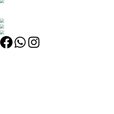
সেরা অনলাইন শপ খুঁজছেন? সেরা মানের পণ্য, দারুণ অফার এবং দ্রুত ডেলিভারি সবকিছু
এক জায়গায় খুঁজে নিন!
কুতুবখালী বড় মাদ্রাসা সংলগ্ন, যাত্রাবাড়ী, ঢাকা
Phone: +8801608743290
Email : olmworldofficial@gmail.com
Quick Link
My account
Home
Categories
Shop
উইশলিস্ট
Our Policy