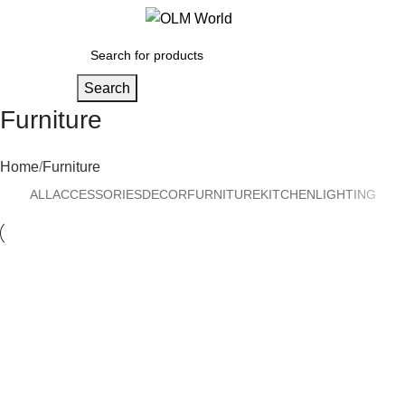
0
Search
Furniture
Home
Furniture
ALL
ACCESSORIES
DECOR
FURNITURE
KITCHEN
LIGHTING
Furniture
Netus eu mollis hac dignis
Furniture