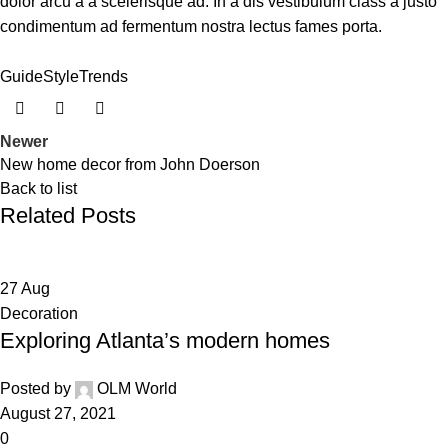
dolor arcu a a scelerisque ad. In a dis vestibulum class a justo
condimentum ad fermentum nostra lectus fames porta.
Guide
Style
Trends
Newer
New home decor from John Doerson
Back to list
Related Posts
27
Aug
Decoration
Exploring Atlanta’s modern homes
Posted by
OLM World
August 27, 2021
0