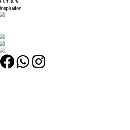
Furniture
Inspiration
সেরা অনলাইন শপ খুঁজছেন? সেরা মানের পণ্য, দারুণ অফার এবং দ্রুত ডেলিভারি সবকিছু
এক জায়গায় খুঁজে নিন!
কুতুবখালী বড় মাদ্রাসা সংলগ্ন, যাত্রাবাড়ী, ঢাকা
Phone: +8801608743290
Email : olmworldofficial@gmail.com
Quick Link
My account
Home
Categories
Shop
উইশলিস্ট