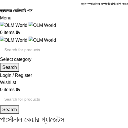
হোম
শপ
আমাদের সম্পর্কে
যোগাযোগ করুন
দ্রুততম ডেলিভারি পান
Menu
0
items
0
৳
Select category
Search
Login / Register
Wishlist
0
items
0
৳
Search
পার্সোনাল কেয়ার গ্যাজেটস