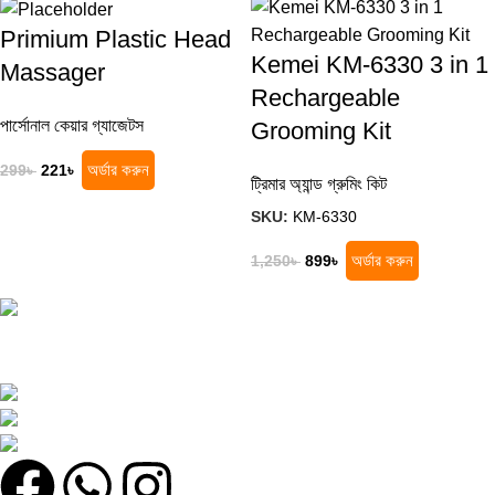
Primium Plastic Head
Kemei KM-6330 3 in 1
Massager
Rechargeable
পার্সোনাল কেয়ার গ্যাজেটস
Grooming Kit
অর্ডার করুন
299
৳
221
৳
ট্রিমার অ্যান্ড গ্রুমিং কিট
SKU:
KM-6330
অর্ডার করুন
1,250
৳
899
৳
সেরা অনলাইন শপ খুঁজছেন? সেরা মানের পণ্য, দারুণ অফার এবং দ্রুত ডেলিভারি সবকিছু
এক জায়গায় খুঁজে নিন!
কুতুবখালী বড় মাদ্রাসা সংলগ্ন, যাত্রাবাড়ী, ঢাকা
Phone: +8801608743290
Email : olmworldofficial@gmail.com