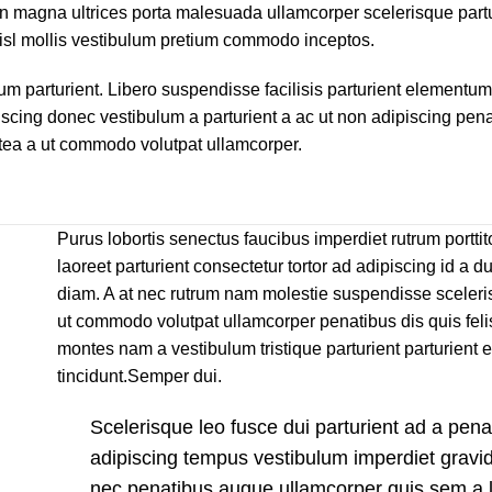
 non magna ultrices porta malesuada ullamcorper scelerisque part
nisl mollis vestibulum pretium commodo inceptos.
parturient. Libero suspendisse facilisis parturient elementum 
piscing donec vestibulum a parturient a ac ut non adipiscing pen
atea a ut commodo volutpat ullamcorper.
Purus lobortis senectus faucibus imperdiet rutrum porttito
laoreet parturient consectetur tortor ad adipiscing id a du
diam. A at nec rutrum nam molestie suspendisse sceleri
ut commodo volutpat ullamcorper penatibus dis quis felis
montes nam a vestibulum tristique parturient parturient 
tincidunt.Semper dui.
Scelerisque leo fusce dui parturient ad a pen
adipiscing tempus vestibulum imperdiet gravi
nec penatibus augue ullamcorper quis sem a l