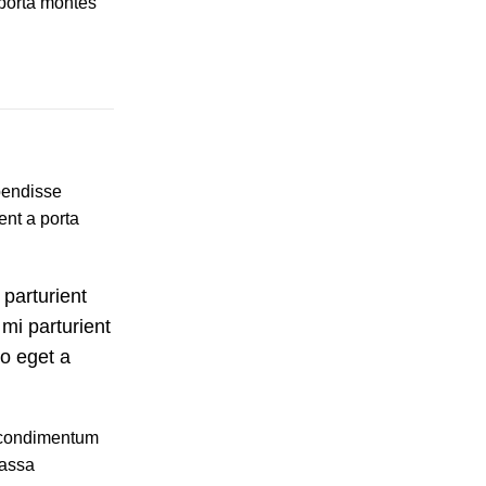
 porta montes
spendisse
ent a porta
 parturient
mi parturient
io eget a
u condimentum
massa