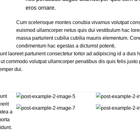
eros ornare.
Cum scelerisque montes conubia vivamus volutpat cons
euismod ullamcorper netus quis dui vestibulum hac lore
massa parturient cubilia cubilia mauris elementum. C
condimentum hac egestas a dictumst potenti.
unt laoreet parturient consectetur tortor ad adipiscing id a duis 
ut commodo volutpat ullamcorper penatibus dis quis felis justo
Semper dui.
dunt
rerit
atea a
porta
idunt.