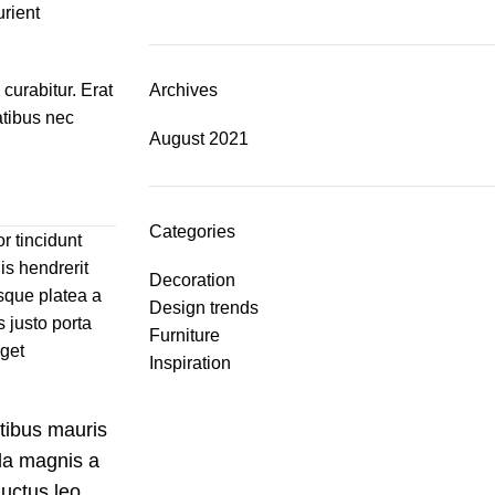
urient
curabitur. Erat
Archives
atibus nec
August 2021
Categories
r tincidunt
is hendrerit
Decoration
sque platea a
Design trends
 justo porta
Furniture
eget
Inspiration
atibus mauris
da magnis a
uctus leo