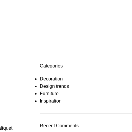
দ্রুততম ডেলিভারি প
0
Login / Register
0
Categories
Decoration
Design trends
Furniture
Inspiration
Recent Comments
aliquet