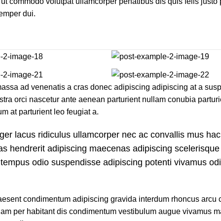
ut commodo volutpat ullamcorper penatibus dis quis felis justo
Semper dui.
l massa ad venenatis a cras donec adipiscing adipiscing at a su
stra orci nascetur ante aenean parturient nullam conubia parturi
m at parturient leo feugiat a.
ger lacus ridiculus ullamcorper nec ac convallis mus hac
ras hendrerit adipiscing maecenas adipiscing scelerisque 
ut tempus odio suspendisse adipiscing potenti vivamus od
n praesent condimentum adipiscing gravida interdum rhoncus arc
etiam per habitant dis condimentum vestibulum augue vivamus 