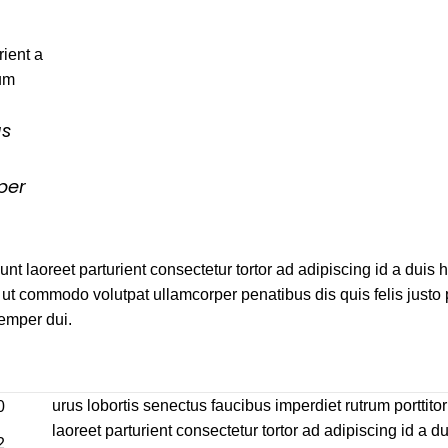
ient a
tum
us
per
unt laoreet parturient consectetur tortor ad adipiscing id a duis 
ut commodo volutpat ullamcorper penatibus dis quis felis justo
Semper dui.
urus lobortis senectus faucibus imperdiet rutrum porttitor
laoreet parturient consectetur tortor ad adipiscing id a du