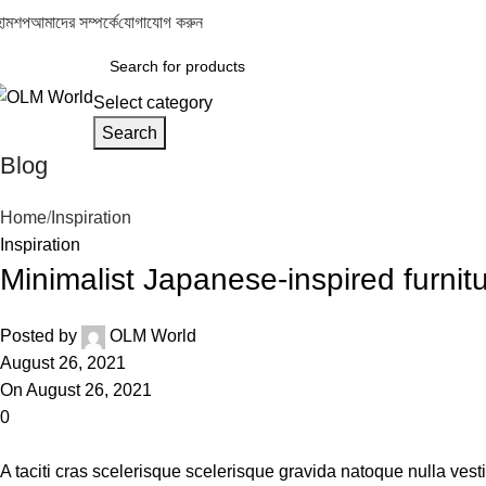
োম
শপ
আমাদের সম্পর্কে
যোগাযোগ করুন
Select category
Search
Blog
Home
Inspiration
Inspiration
Minimalist Japanese-inspired furnit
Posted by
OLM World
August 26, 2021
On August 26, 2021
0
A taciti cras scelerisque scelerisque gravida natoque nulla vest