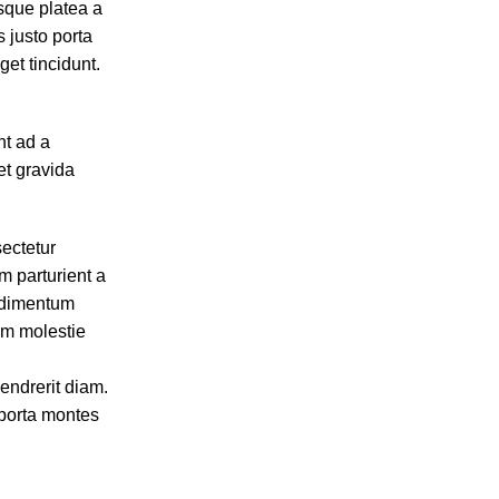
sque platea a
 justo porta
get tincidunt.
nt ad a
et gravida
ectetur
m parturient a
ondimentum
am molestie
hendrerit diam.
 porta montes