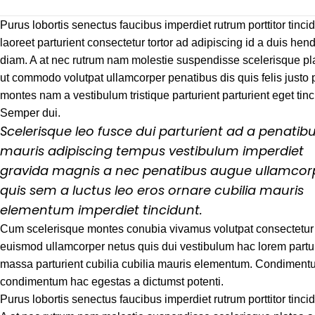
Purus lobortis senectus faucibus imperdiet rutrum porttitor tinci
laoreet parturient consectetur tortor ad adipiscing id a duis hend
diam. A at nec rutrum nam molestie suspendisse scelerisque pl
ut commodo volutpat ullamcorper penatibus dis quis felis justo 
montes nam a vestibulum tristique parturient parturient eget tinc
Semper dui.
Scelerisque leo fusce dui parturient ad a penatib
mauris adipiscing tempus vestibulum imperdiet
gravida magnis a nec penatibus augue ullamcor
quis sem a luctus leo eros ornare cubilia mauris
elementum imperdiet tincidunt.
Cum scelerisque montes conubia vivamus volutpat consectetur
euismod ullamcorper netus quis dui vestibulum hac lorem partur
massa parturient cubilia cubilia mauris elementum. Condimen
condimentum hac egestas a dictumst potenti.
Purus lobortis senectus faucibus imperdiet rutrum porttitor tincid