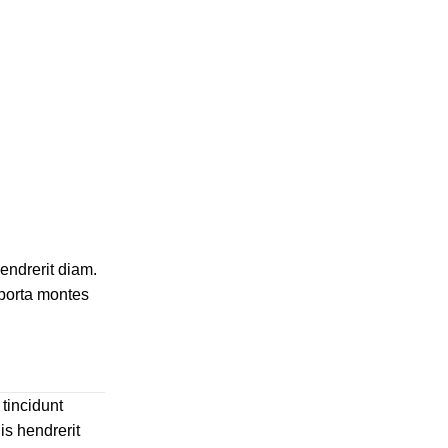
hendrerit diam.
 porta montes
 tincidunt
is hendrerit