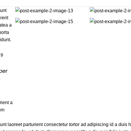
dunt
rerit
atea a
porta
idunt.
us
per
ient a
tum
unt laoreet parturient consectetur tortor ad adipiscing id a duis 