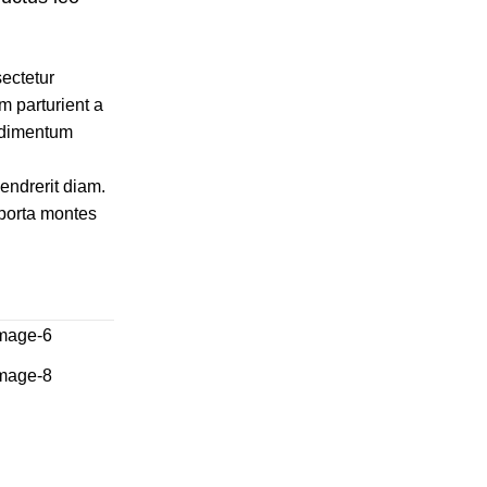
ectetur
m parturient a
ondimentum
hendrerit diam.
 porta montes