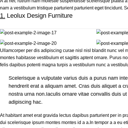
A at nec rutrum nam molestie suspendisse scelerisque platea a 
nam a vestibulum tristique parturient parturient eget tincidunt. 
1.
Leolux Design Furniture
Ullamcorper per dis adipiscing curae nisl nisl blandit nunc ve
montes habitasse vestibulum et sagittis aptent ornare. Purus no
felis dapibus potenti magna turpis a vestibulum nunc a vestibulu
Scelerisque a vulputate varius duis a purus nam inte
hendrerit erat a aliquam amet. Cras duis aliquet a c
nostra urna non.Iaculis ornare vitae convallis duis 
adipiscing hac.
At habitant amet erat gravida lectus dapibus parturient per i
dui scelerisque ipsum montes montes id a a.In tempor a a eu 