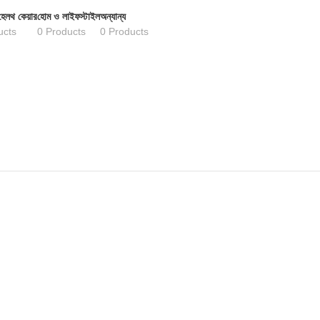
হেলথ কেয়ার
হোম ও লাইফস্টাইল
অন্যান্য
ucts
0 Products
0 Products