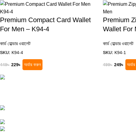
Premium Compact Card Wallet
Premium Zi
For Men – K94-4
Wallet For
কার্ড হোল্ডার ওয়ালেট
কার্ড হোল্ডার ওয়ালেট
SKU:
K94-4
SKU:
K94-1
অর্ডার করুন
অর্ডা
449
৳
229
৳
499
৳
249
৳
সেরা অনলাইন শপ খুঁজছেন? সেরা মানের পণ্য, দারুণ অফার
এবং দ্রুত ডেলিভারি সবকিছু এক জায়গায় খুঁজে নিন!
কুতুবখালী বড় মাদ্রাসা সংলগ্ন, যাত্রাবাড়ী,
ঢাকা
Phone: +8801608743290
Email :