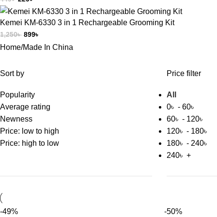
Kemei KM-6330 3 in 1 Rechargeable Grooming Kit
1,250
৳
899
৳
Home
Made In China
Sort by
Price filter
Popularity
All
Average rating
0
৳
-
60
৳
Newness
60
৳
-
120
৳
Price: low to high
120
৳
-
180
৳
Price: high to low
180
৳
-
240
৳
240
৳
+
-49%
-50%