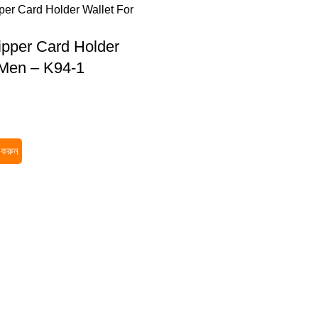
pper Card Holder
 Men – K94-1
র করুন
Quick Link
My account
Home
Categories
Shop
উইশলিস্ট