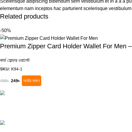
Scelerisque adipiscing bibendum sem vestibulum et in a a a puru
elementum nam inceptos hac parturient scelerisque vestibulum a
Related products
-50%
Premium Zipper Card Holder Wallet For Men 
কার্ড হোল্ডার ওয়ালেট
SKU:
K94-1
অর্ডার করুন
499
৳
249
৳
সেরা অনলাইন শপ খুঁজছেন? সেরা মানের পণ্য, দারুণ অফার
এবং দ্রুত ডেলিভারি সবকিছু এক জায়গায় খুঁজে নিন!
কুতুবখালী বড় মাদ্রাসা সংলগ্ন, যাত্রাবাড়ী,
ঢাকা