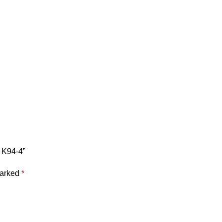
 K94-4”
marked
*