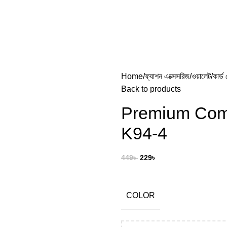
Home
ফ্যাশন এক্সেসরিজ
ওয়ালেট
কার্ড
Back to products
Premium Comp
K94-4
449
৳
229
৳
COLOR