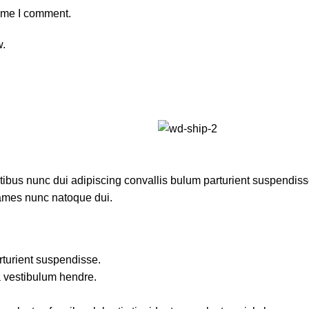
time I comment.
w.
us nunc dui adipiscing convallis bulum parturient suspendisse p
fames nunc natoque dui.
rturient suspendisse.
a vestibulum hendre.