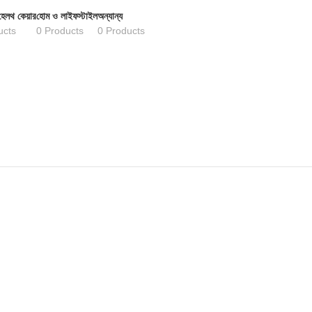
হেলথ কেয়ার
হোম ও লাইফস্টাইল
অন্যান্য
ucts
0 Products
0 Products