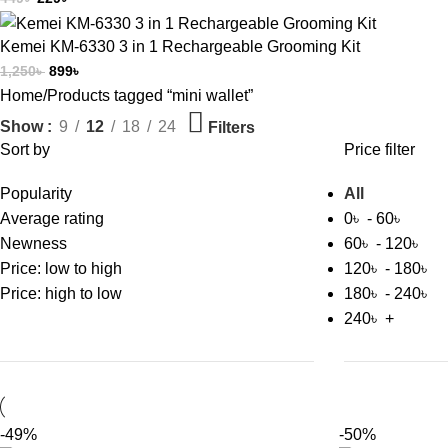
Kemei KM-6330 3 in 1 Rechargeable Grooming Kit
1,250
৳
899
৳
Home
Products tagged “mini wallet”
Show
9
12
18
24
Filters
Sort by
Price filter
Popularity
All
Average rating
0
৳
-
60
৳
Newness
60
৳
-
120
৳
Price: low to high
120
৳
-
180
৳
Price: high to low
180
৳
-
240
৳
240
৳
+
-49%
-50%