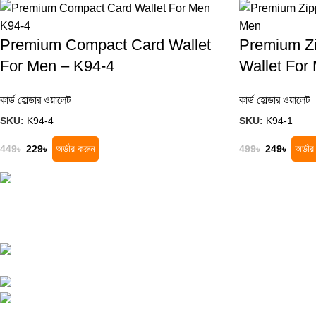
Premium Compact Card Wallet
Premium Zi
For Men – K94-4
Wallet For
কার্ড হোল্ডার ওয়ালেট
কার্ড হোল্ডার ওয়ালেট
SKU:
K94-4
SKU:
K94-1
অর্ডার করুন
অর্ডা
449
৳
229
৳
499
৳
249
৳
সেরা অনলাইন শপ খুঁজছেন? সেরা মানের পণ্য, দারুণ অফার
এবং দ্রুত ডেলিভারি সবকিছু এক জায়গায় খুঁজে নিন!
কুতুবখালী বড় মাদ্রাসা সংলগ্ন, যাত্রাবাড়ী,
ঢাকা
Phone: +8801608743290
Email :
olmworldofficial@gmail.com