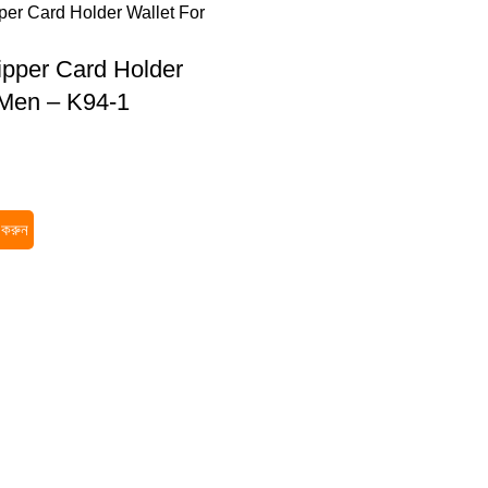
pper Card Holder
 Men – K94-1
র করুন
Quick Link
My account
Home
Categories
Shop
উইশলিস্ট